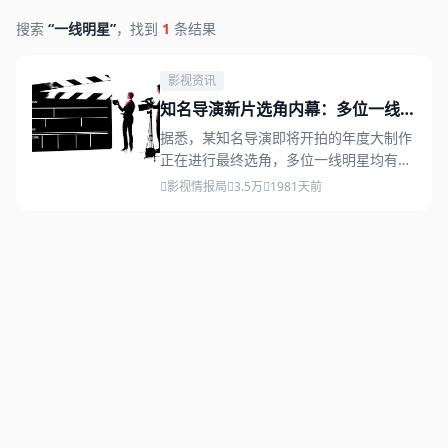
搜索
“一线明星”
，找到
1
条结果
影视资讯
知名导演新片选角内幕：多位一线明
星竞争同一角色
据悉，某知名导演即将开拍的年度大制作
正在进行最终选角，多位一线明星均有意
出演同一核心角色，竞争异常激烈，最终
影视情报局
3.5万
198
1天前
花落谁家备受关注。