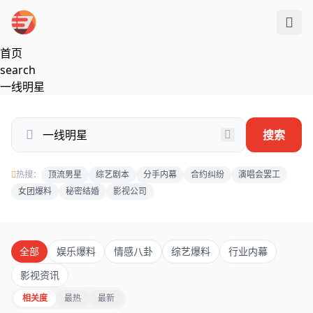
跳过导航
首页
search
一线明星
搜索
热搜：
顶流男星
综艺剧本
分手内幕
合约纠纷
演唱会罢工
女团爆料
秘密结婚
影视公司
全部
娱乐爆料
情感八卦
综艺爆料
行业内幕
影视资讯
相关度
最热
最新