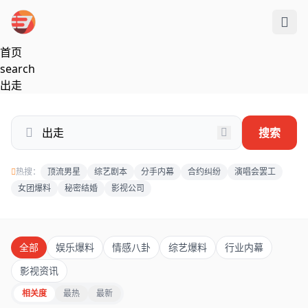
跳过导航
首页
search
出走
搜索
热搜：
顶流男星
综艺剧本
分手内幕
合约纠纷
演唱会罢工
女团爆料
秘密结婚
影视公司
全部
娱乐爆料
情感八卦
综艺爆料
行业内幕
影视资讯
相关度
最热
最新