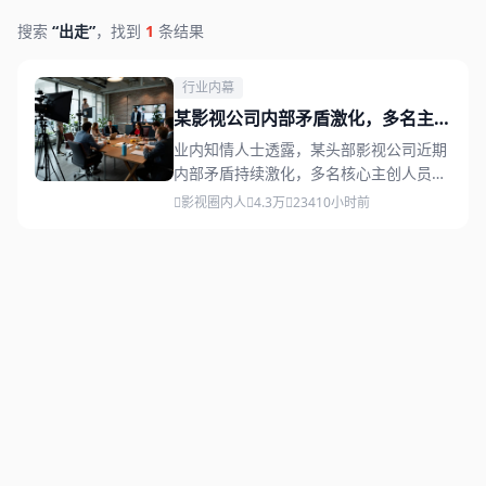
搜索
“出走”
，找到
1
条结果
行业内幕
某影视公司内部矛盾激化，多名主创
集体出走另立门户
业内知情人士透露，某头部影视公司近期
内部矛盾持续激化，多名核心主创人员已
相继离职，并传出将联合创立新公司的消
影视圈内人
4.3万
234
10小时前
息。