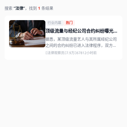
搜索
“法律”
，找到
1
条结果
行业内幕
热门
顶级流量与经纪公司合约纠纷曝光，
双方律师团队已介入
据悉，某顶级流量艺人与其所属经纪公司
之间的合约纠纷已进入法律程序，双方律
师团队均已介入，业内人士预测此事将引
法律观察员
7.9万
678
12小时前
发连锁反应。