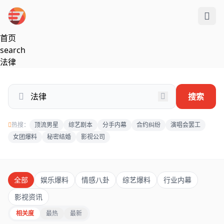
跳过导航
首页
search
法律
搜索
热搜：
顶流男星
综艺剧本
分手内幕
合约纠纷
演唱会罢工
女团爆料
秘密结婚
影视公司
全部
娱乐爆料
情感八卦
综艺爆料
行业内幕
影视资讯
相关度
最热
最新