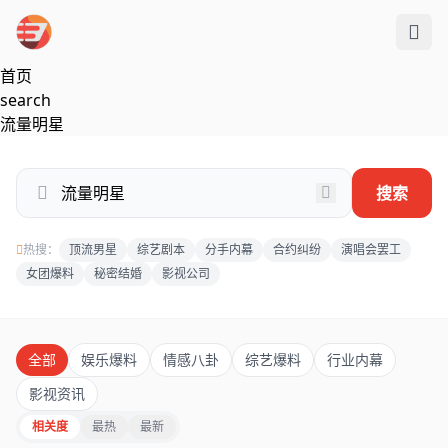
跳过导航
首页
search
流量明星
搜索
热搜：
顶流男星
综艺剧本
分手内幕
合约纠纷
演唱会罢工
女团爆料
秘密结婚
影视公司
全部
娱乐爆料
情感八卦
综艺爆料
行业内幕
影视资讯
相关度
最热
最新