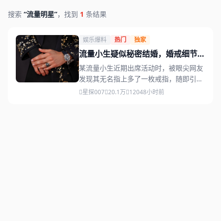
搜索
“流量明星”
，找到
1
条结果
娱乐爆料
热门
独家
流量小生疑似秘密结婚，婚戒细节被
眼尖网友发现
某流量小生近期出席活动时，被眼尖网友
发现其无名指上多了一枚戒指，随即引发
大量猜测，粉丝与路人各方解读不一。
星探007
20.1万
1204
8小时前