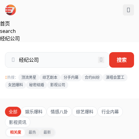
跳过导航
首页
search
经纪公司
搜索
热搜：
顶流男星
综艺剧本
分手内幕
合约纠纷
演唱会罢工
女团爆料
秘密结婚
影视公司
全部
娱乐爆料
情感八卦
综艺爆料
行业内幕
影视资讯
相关度
最热
最新