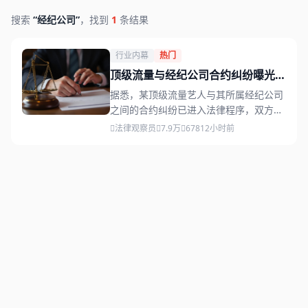
搜索
“经纪公司”
，找到
1
条结果
行业内幕
热门
顶级流量与经纪公司合约纠纷曝光，
双方律师团队已介入
据悉，某顶级流量艺人与其所属经纪公司
之间的合约纠纷已进入法律程序，双方律
师团队均已介入，业内人士预测此事将引
法律观察员
7.9万
678
12小时前
发连锁反应。