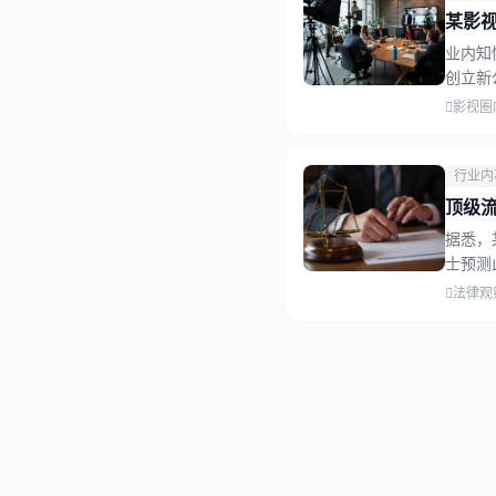
某影
业内知
创立新
影视圈
行业内
顶级
据悉，
士预测
法律观