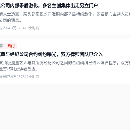
视公司内部矛盾激化，多名主创集体出走另立门户
情人士透露，某头部影视公司近期内部矛盾持续激化，多名核心主创人员
公司的消息。
内人
4.3万
234
10小时前
幕
热门
流量与经纪公司合约纠纷曝光，双方律师团队已介入
某顶级流量艺人与其所属经纪公司之间的合约纠纷已进入法律程序，双方
此事将引发连锁反应。
察员
7.9万
678
12小时前