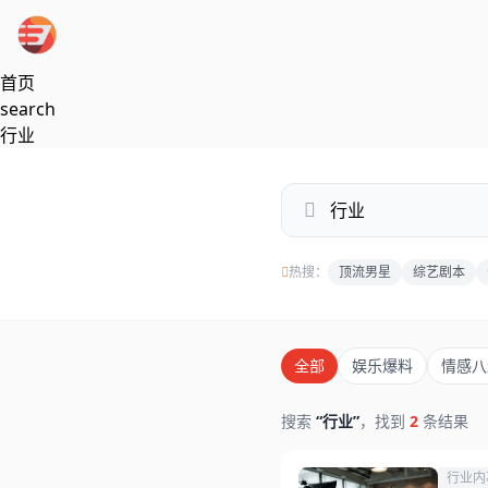
跳过导航
首页
search
行业
热搜：
顶流男星
综艺剧本
全部
娱乐爆料
情感八
搜索
“行业”
，找到
2
条结果
行业内